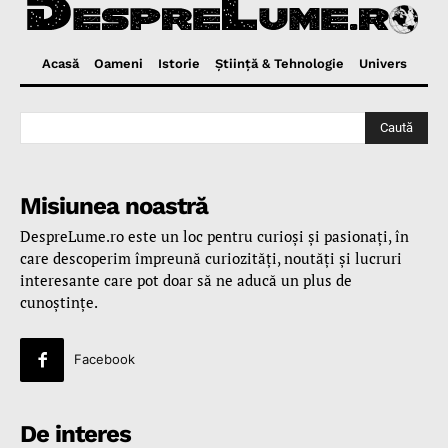
Acasă
Oameni
Istorie
Ştiinţă & Tehnologie
Univers
Caută
Misiunea noastră
DespreLume.ro este un loc pentru curioşi şi pasionaţi, în
care descoperim împreună curiozităţi, noutăţi şi lucruri
interesante care pot doar să ne aducă un plus de
cunoştinţe.
Facebook
De interes