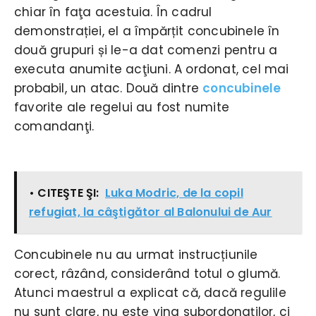
chiar în faţa acestuia. În cadrul
demonstrației, el a împărțit concubinele în
două grupuri și le-a dat comenzi pentru a
executa anumite acţiuni. A ordonat, cel mai
probabil, un atac. Două dintre
concubinele
favorite ale regelui au fost numite
comandanţi.
• CITEŞTE ŞI:
Luka Modric, de la copil
refugiat, la câştigător al Balonului de Aur
Concubinele nu au urmat instrucțiunile
corect, râzând, considerând totul o glumă.
Atunci maestrul a explicat că, dacă regulile
nu sunt clare, nu este vina subordonaților, ci