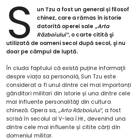
S
un Tzu a fost un general și filosof
chinez, care a rămas în istorie
datorită operei sale
„Arta
Războiului”
, o carte citită şi
utilizată de oameni secol după secol, şi nu
doar pe câmpul de luptă.
În ciuda faptului că există puține informaţii
despre viața sa personală, Sun Tzu este
considerat a fi unul dintre cei mai importanți
gânditori militari din istorie și una dintre cele
mai influente personalităţi din cultura
chineză. Opera sa,
„Arta Războiului”
, a fost
scrisă în secolul al V-lea î.Hr., devenind una
dintre cele mai influente și citite cărți din
domeniul militar.