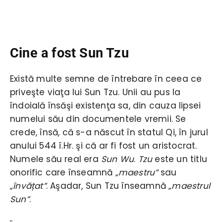
Cine a fost Sun Tzu
Există multe semne de întrebare în ceea ce
priveşte viaţa lui Sun Tzu. Unii au pus la
îndoială însăşi existenţa sa, din cauza lipsei
numelui său din documentele vremii. Se
crede, însă, că s-a născut în statul Qi, în jurul
anului 544 î.Hr. şi că ar fi fost un aristocrat.
Numele său real era
Sun Wu
.
Tzu
este un titlu
onorific care înseamnă
„maestru”
sau
„învățat”
. Aşadar, Sun Tzu înseamnă
„maestrul
Sun”
.