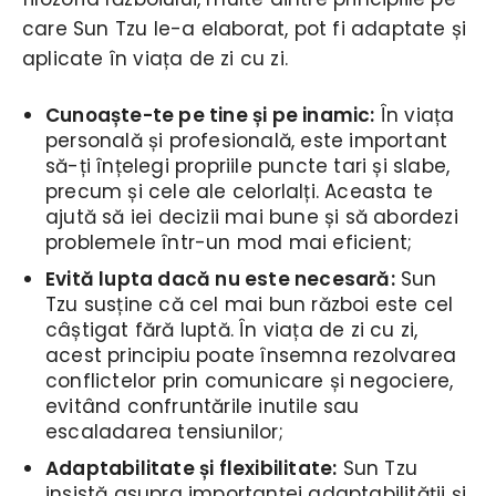
care Sun Tzu le-a elaborat, pot fi adaptate și
aplicate în viața de zi cu zi.
Cunoaște-te pe tine și pe inamic:
În viața
personală și profesională, este important
să-ți înțelegi propriile puncte tari și slabe,
precum și cele ale celorlalți. Aceasta te
ajută să iei decizii mai bune și să abordezi
problemele într-un mod mai eficient;
Evită lupta dacă nu este necesară:
Sun
Tzu susține că cel mai bun război este cel
câștigat fără luptă. În viața de zi cu zi,
acest principiu poate însemna rezolvarea
conflictelor prin comunicare și negociere,
evitând confruntările inutile sau
escaladarea tensiunilor;
Adaptabilitate și flexibilitate:
Sun Tzu
insistă asupra importanței adaptabilității și