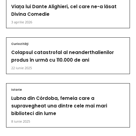
Viața lui Dante Alighieri, cel care ne-a lăsat
Divina Comedie
3 aprilie 2026
Curiozităţi
Colapsul catastrofal al neanderthalienilor
produs în urmă cu 110.000 de ani
22 iunie 2025
Istorie
Lubna din Córdoba, femeia care a
supravegheat una dintre cele mai mari
biblioteci din lume
8 iunie 2025