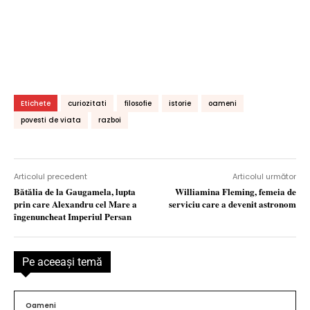
Etichete
curiozitati
filosofie
istorie
oameni
povesti de viata
razboi
Articolul precedent
Articolul următor
Bătălia de la Gaugamela, lupta
Williamina Fleming, femeia de
prin care Alexandru cel Mare a
serviciu care a devenit astronom
îngenuncheat Imperiul Persan
Pe aceeaşi temă
Oameni