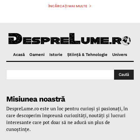
ÎNCĂRCAȚI MAI MULTE
Acasă
Oameni
Istorie
Ştiinţă & Tehnologie
Univers
Caută
Misiunea noastră
DespreLume.ro este un loc pentru curioşi şi pasionaţi, în
care descoperim împreună curiozităţi, noutăţi şi lucruri
interesante care pot doar să ne aducă un plus de
cunoştinţe.