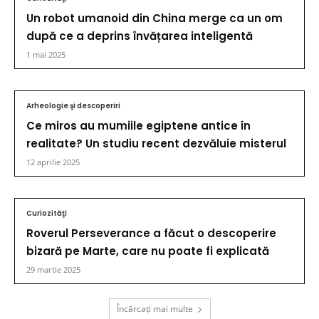
Un robot umanoid din China merge ca un om
după ce a deprins învățarea inteligentă
1 mai 2025
Arheologie şi descoperiri
Ce miros au mumiile egiptene antice în
realitate? Un studiu recent dezvăluie misterul
12 aprilie 2025
Curiozităţi
Roverul Perseverance a făcut o descoperire
bizară pe Marte, care nu poate fi explicată
29 martie 2025
Încărcați mai multe