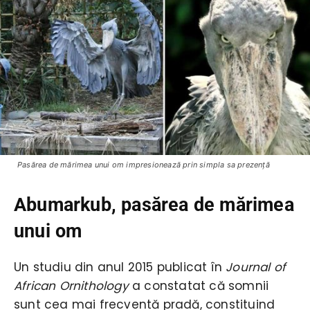
Pasărea de mărimea unui om impresionează prin simpla sa prezenţă
Abumarkub, pasărea de mărimea
unui om
Un studiu din anul 2015 publicat în
Journal of
African Ornithology
a constatat că somnii
sunt cea mai frecventă pradă, constituind