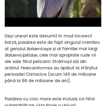
Deși uneori este denumit în mod incorect
barză, pasărea este de fapt singurul membru
al genului
Balaeniceps
și al familiei mai largi
Balaenicipitidae
, cele mai apropiate rude vii
ale sale fiind pelicanii. Strămoșii săi din
ordinul
Pelecaniformes
au apărut la sfârșitul
perioadei Cretacice (acum 145 de milioane
până la 66 de milioane de ani).
Pasărea cu cioc mare este inclusă ca fiind
vulnerabilă pe
Lista Roșie a Uniunii