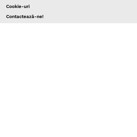
Cookie-uri
Contactează-ne!
Abonaţi-vă la newsletter
Cele mai noi articole
Viața lui Dante Alighieri, cel care ne-a lăsat Divina
Comedie
OAMENI
3 aprilie 2026
Ce este situl nuclear Fordo din Iran și de ce a fost
atacat de către SUA
NOUTĂŢI ŞI ŞTIRI
22 iunie 2025
Colapsul catastrofal al neanderthalienilor produs în
urmă cu 110.000 de ani
CURIOZITĂŢI
22 iunie 2025