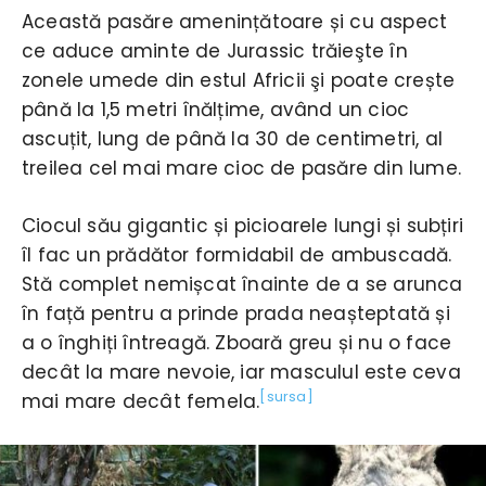
Această pasăre amenințătoare și cu aspect
ce aduce aminte de Jurassic trăieşte în
zonele umede din estul Africii şi poate crește
până la 1,5 metri înălțime, având un cioc
ascuțit, lung de până la 30 de centimetri, al
treilea cel mai mare cioc de pasăre din lume.
Ciocul său gigantic și picioarele lungi și subțiri
îl fac un prădător formidabil de ambuscadă.
Stă complet nemișcat înainte de a se arunca
în față pentru a prinde prada neașteptată și
a o înghiți întreagă. Zboară greu și nu o face
decât la mare nevoie, iar masculul este ceva
[sursa]
mai mare decât femela.