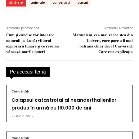
Etichete
animale
curiozitati
pasari
Articolul precedent
Articolul următor
Cum şi când se vor întoarce
Matusalem, cea mai veche stea din
oamenii pe Lună: viitorul
Univers, care pare a fi mai
explorării lunare şi ce resursă
bătrână chiar decât Universul.
vânează marile puteri
Care este explicaţia
Pe aceeaşi temă
Curiozităţi
Colapsul catastrofal al neanderthalienilor
produs în urmă cu 110.000 de ani
22 iunie 2025
Curiozităţi