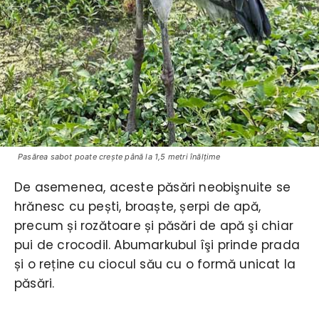
Pasărea sabot poate crește până la 1,5 metri înălțime
De asemenea, aceste păsări neobişnuite se
hrănesc cu pești, broaște, șerpi de apă,
precum și rozătoare și păsări de apă şi chiar
pui de crocodil. Abumarkubul îşi prinde prada
și o reține cu ciocul său cu o formă unicat la
păsări.