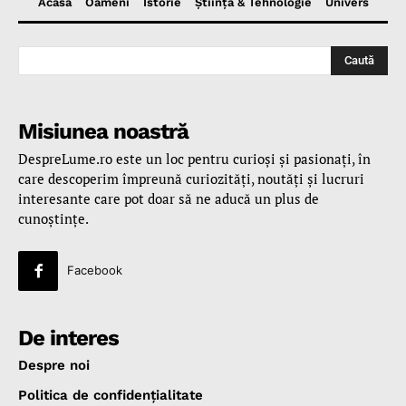
Acasă
Oameni
Istorie
Ştiinţă & Tehnologie
Univers
Caută
Misiunea noastră
DespreLume.ro este un loc pentru curioşi şi pasionaţi, în
care descoperim împreună curiozităţi, noutăţi şi lucruri
interesante care pot doar să ne aducă un plus de
cunoştinţe.
Facebook
De interes
Despre noi
Politica de confidenţialitate