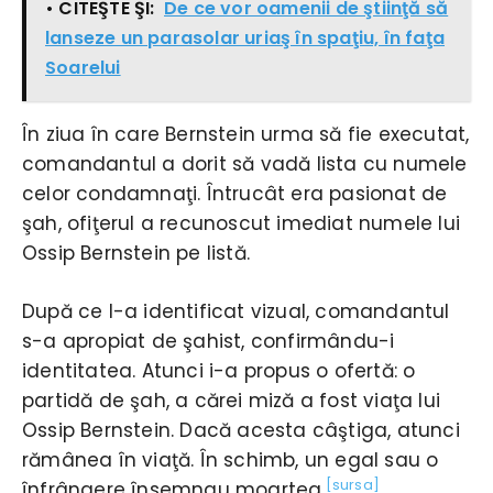
• CITEŞTE ŞI:
De ce vor oamenii de ştiinţă să
lanseze un parasolar uriaş în spaţiu, în faţa
Soarelui
În ziua în care Bernstein urma să fie executat,
comandantul a dorit să vadă lista cu numele
celor condamnaţi. Întrucât era pasionat de
şah, ofiţerul a recunoscut imediat numele lui
Ossip Bernstein pe listă.
După ce l-a identificat vizual, comandantul
s-a apropiat de şahist, confirmându-i
identitatea. Atunci i-a propus o ofertă: o
partidă de şah, a cărei miză a fost viaţa lui
Ossip Bernstein. Dacă acesta câştiga, atunci
rămânea în viaţă. În schimb, un egal sau o
[sursa]
înfrângere însemnau moartea.