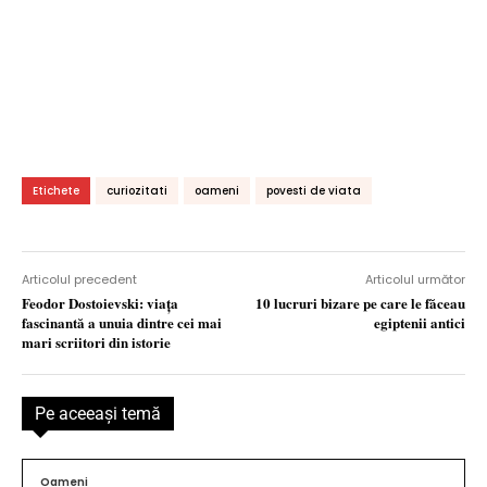
Etichete
curiozitati
oameni
povesti de viata
Articolul precedent
Articolul următor
Feodor Dostoievski: viaţa
10 lucruri bizare pe care le făceau
fascinantă a unuia dintre cei mai
egiptenii antici
mari scriitori din istorie
Pe aceeaşi temă
Oameni