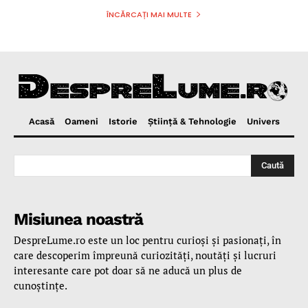
ÎNCĂRCAȚI MAI MULTE
Acasă
Oameni
Istorie
Ştiinţă & Tehnologie
Univers
Caută
Misiunea noastră
DespreLume.ro este un loc pentru curioşi şi pasionaţi, în
care descoperim împreună curiozităţi, noutăţi şi lucruri
interesante care pot doar să ne aducă un plus de
cunoştinţe.