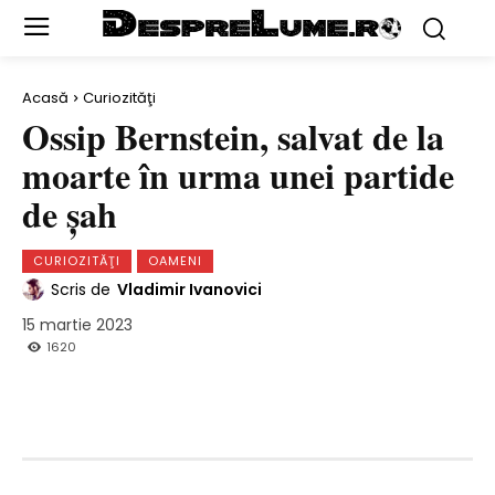
Acasă
Curiozităţi
Ossip Bernstein, salvat de la
moarte în urma unei partide
de şah
CURIOZITĂŢI
OAMENI
Scris de
Vladimir Ivanovici
15 martie 2023
1620