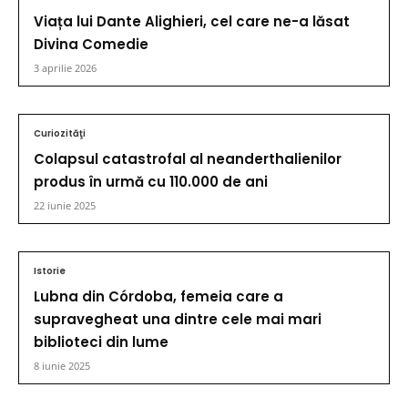
Viața lui Dante Alighieri, cel care ne-a lăsat
Divina Comedie
3 aprilie 2026
Curiozităţi
Colapsul catastrofal al neanderthalienilor
produs în urmă cu 110.000 de ani
22 iunie 2025
Istorie
Lubna din Córdoba, femeia care a
supravegheat una dintre cele mai mari
biblioteci din lume
8 iunie 2025