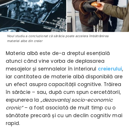
Noul studiu a concluzionat că sărăcia poate accelera îmbătrânirea
materiei albe din creier
Materia albă este de-a dreptul esențială
atunci când vine vorba de deplasarea
mesajelor și semnalelor în interiorul
creierului
,
iar cantitatea de materie albă disponibilă are
un efect asupra capacității cognitive. Trăirea
în sărăcie – sau, după cum spun cercetătorii,
expunerea la
„dezavantaj socio-economic
cronic”
– a fost asociată de mult timp cu o
sănătate precară și cu un declin cognitiv mai
rapid.