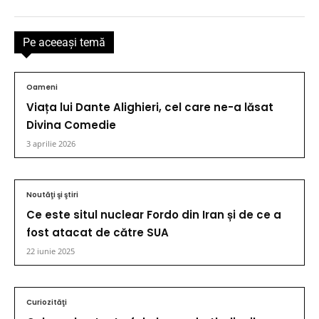
Pe aceeaşi temă
Oameni
Viața lui Dante Alighieri, cel care ne-a lăsat
Divina Comedie
3 aprilie 2026
Noutăţi şi ştiri
Ce este situl nuclear Fordo din Iran și de ce a
fost atacat de către SUA
22 iunie 2025
Curiozităţi