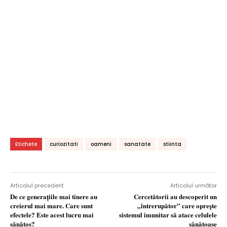
Etichete
curiozitati
oameni
sanatate
stiinta
Articolul precedent
Articolul următor
De ce generațiile mai tinere au
Cercetătorii au descoperit un
creierul mai mare. Care sunt
„întrerupător” care oprește
efectele? Este acest lucru mai
sistemul imunitar să atace celulele
sănătos?
sănătoase