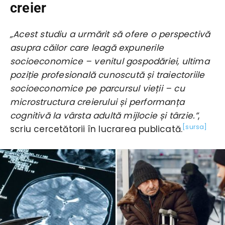
creier
„Acest studiu a urmărit să ofere o perspectivă
asupra căilor care leagă expunerile
socioeconomice – venitul gospodăriei, ultima
poziție profesională cunoscută și traiectoriile
socioeconomice pe parcursul vieții – cu
microstructura creierului și performanța
cognitivă la vârsta adultă mijlocie și târzie.”
,
[sursa]
scriu cercetătorii în lucrarea publicată.