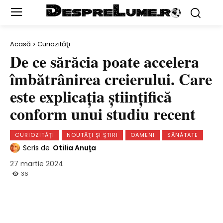
Acasă
Curiozităţi
De ce sărăcia poate accelera
îmbătrânirea creierului. Care
este explicaţia ştiinţifică
conform unui studiu recent
CURIOZITĂŢI
NOUTĂŢI ŞI ŞTIRI
OAMENI
SĂNĂTATE
Scris de
Otilia Anuţa
27 martie 2024
36