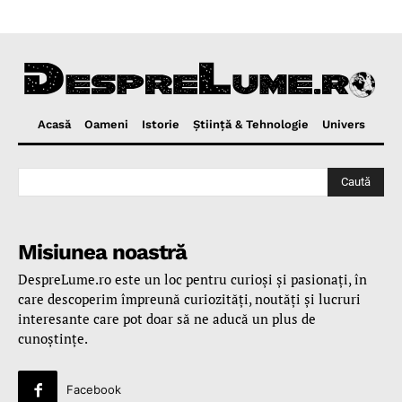
Acasă
Oameni
Istorie
Ştiinţă & Tehnologie
Univers
Caută
Misiunea noastră
DespreLume.ro este un loc pentru curioşi şi pasionaţi, în
care descoperim împreună curiozităţi, noutăţi şi lucruri
interesante care pot doar să ne aducă un plus de
cunoştinţe.
Facebook