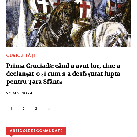
CURIOZITĂŢI
Prima Cruciadă: când a avut loc, cine a
declanşat-o şi cum s-a desfăşurat lupta
pentru Ţara Sfântă
29 MAI 2024
1
2
3
ARTICOLE RECOMANDATE