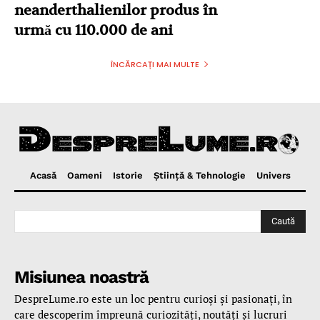
neanderthalienilor produs în
urmă cu 110.000 de ani
ÎNCĂRCAȚI MAI MULTE
Acasă
Oameni
Istorie
Ştiinţă & Tehnologie
Univers
Caută
Misiunea noastră
DespreLume.ro este un loc pentru curioşi şi pasionaţi, în
care descoperim împreună curiozităţi, noutăţi şi lucruri