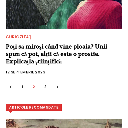
CURIOZITĂŢI
Poţi să miroşi când vine ploaia? Unii
spun că pot, alţii că este o prostie.
Explicaţia ştiinţifică
12 SEPTEMBRIE 2023
1
2
3
ARTICOLE RECOMANDATE