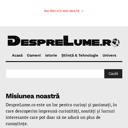
ÎNCĂRCAȚI MAI MULTE
Acasă
Oameni
Istorie
Ştiinţă & Tehnologie
Univers
Caută
Misiunea noastră
DespreLume.ro este un loc pentru curioşi şi pasionaţi, în
care descoperim împreună curiozităţi, noutăţi şi lucruri
interesante care pot doar să ne aducă un plus de
cunoştinţe.