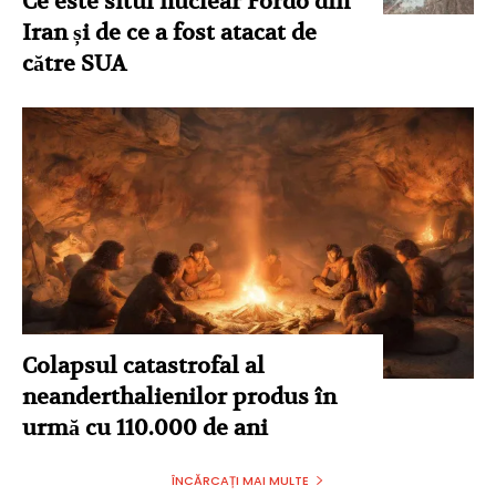
Ce este situl nuclear Fordo din
Iran și de ce a fost atacat de
către SUA
Colapsul catastrofal al
neanderthalienilor produs în
urmă cu 110.000 de ani
ÎNCĂRCAȚI MAI MULTE