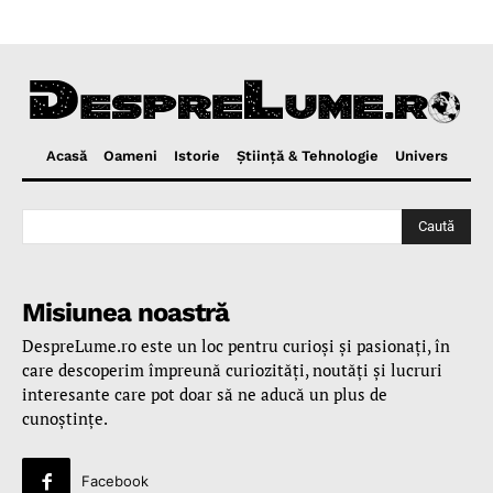
Acasă
Oameni
Istorie
Ştiinţă & Tehnologie
Univers
Caută
Misiunea noastră
DespreLume.ro este un loc pentru curioşi şi pasionaţi, în
care descoperim împreună curiozităţi, noutăţi şi lucruri
interesante care pot doar să ne aducă un plus de
cunoştinţe.
Facebook