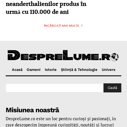
neanderthalienilor produs în
urmă cu 110.000 de ani
ÎNCĂRCAȚI MAI MULTE
Acasă
Oameni
Istorie
Ştiinţă & Tehnologie
Univers
Caută
Misiunea noastră
DespreLume.ro este un loc pentru curioşi şi pasionaţi, în
care descoperim împreună curiozităţi, noutăţi şi lucruri