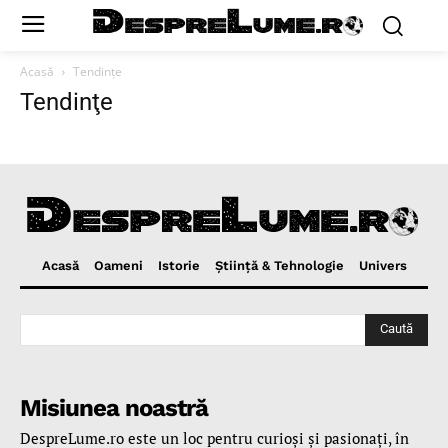
Acasă
Tendinţe
Tendinţe
Acasă
Oameni
Istorie
Ştiinţă & Tehnologie
Univers
Caută
Misiunea noastră
DespreLume.ro este un loc pentru curioşi şi pasionaţi, în