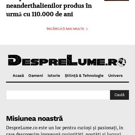
neanderthalienilor produs în
urmă cu 110.000 de ani
ÎNCĂRCAȚI MAI MULTE
Acasă
Oameni
Istorie
Ştiinţă & Tehnologie
Univers
Caută
Misiunea noastră
DespreLume.ro este un loc pentru curioşi şi pasionaţi, în
care descoperim împreună curiozităţi, noutăţi şi lucruri