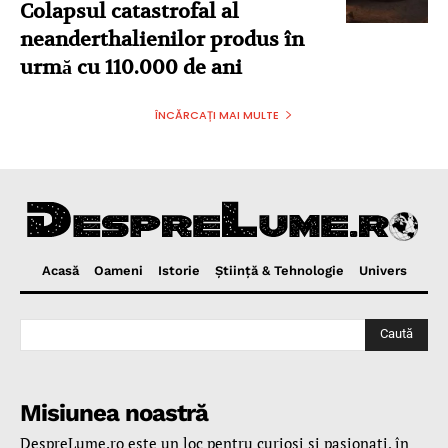
Colapsul catastrofal al
neanderthalienilor produs în
urmă cu 110.000 de ani
ÎNCĂRCAȚI MAI MULTE
Acasă
Oameni
Istorie
Ştiinţă & Tehnologie
Univers
Caută
Misiunea noastră
DespreLume.ro este un loc pentru curioşi şi pasionaţi, în