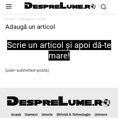
Acasă
Adaugă un articol
Adaugă un articol
Scrie un articol şi apoi dă-te
mare!
[user-submitted-posts]
Acasă
Oameni
Istorie
Ştiinţă & Tehnologie
Univers