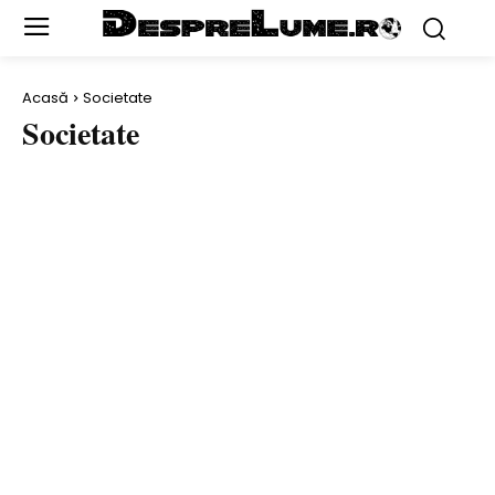
Acasă
Societate
Societate
ACTORI
AL DOILEA RĂZBOI MONDIAL
ANIMALE
ARHEOLOGIE ŞI DESCOPERIRI
ARTĂ
ARTIŞTI
AUTO
BANI & AFACERI
BĂTĂLII
BIZAR