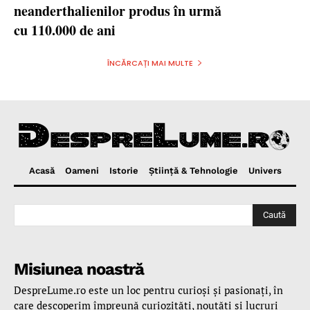
neanderthalienilor produs în urmă
cu 110.000 de ani
ÎNCĂRCAȚI MAI MULTE
Acasă
Oameni
Istorie
Ştiinţă & Tehnologie
Univers
Caută
Misiunea noastră
DespreLume.ro este un loc pentru curioşi şi pasionaţi, în
care descoperim împreună curiozităţi, noutăţi şi lucruri