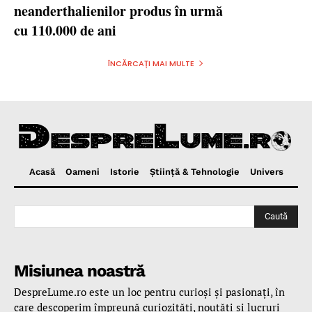
neanderthalienilor produs în urmă
cu 110.000 de ani
ÎNCĂRCAȚI MAI MULTE
Acasă
Oameni
Istorie
Ştiinţă & Tehnologie
Univers
Caută
Misiunea noastră
DespreLume.ro este un loc pentru curioşi şi pasionaţi, în
care descoperim împreună curiozităţi, noutăţi şi lucruri