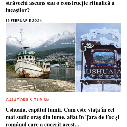
străvechi ascuns sau o construcţie ritualică a
incaşilor?
15 FEBRUARIE 2024
CĂLĂTORII & TURISM
Ushuaia, capătul lumii. Cum este viaţa în cel
mai sudic oraş din lume, aflat în Ţara de Foc şi
românul care a cucerit acest...