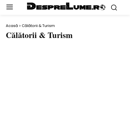
Acasă
Călătorii & Turism
Călătorii & Turism
ACTORI
AL DOILEA RĂZBOI MONDIAL
ANIMALE
ARHEOLOGIE ŞI DESCOPERIRI
ARTĂ
ARTIŞTI
AUTO
BANI & AFACERI
BĂTĂLII
BIZAR