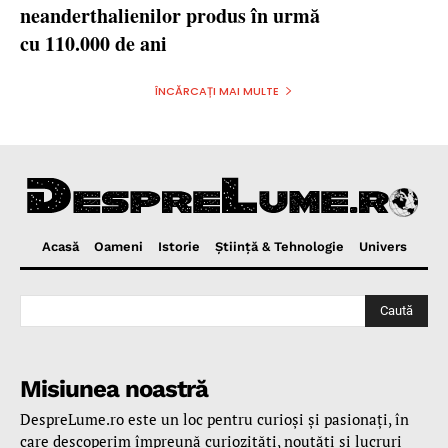
neanderthalienilor produs în urmă
cu 110.000 de ani
ÎNCĂRCAȚI MAI MULTE
Acasă
Oameni
Istorie
Ştiinţă & Tehnologie
Univers
Caută
Misiunea noastră
DespreLume.ro este un loc pentru curioşi şi pasionaţi, în
care descoperim împreună curiozităţi, noutăţi şi lucruri