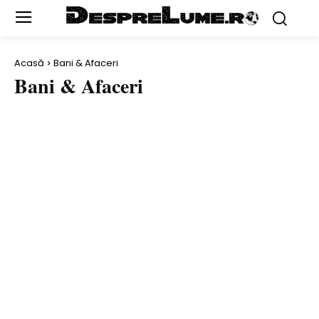
Acasă
Bani & Afaceri
Bani & Afaceri
ACTORI
AL DOILEA RĂZBOI MONDIAL
ANIMALE
ARHEOLOGIE ŞI DESCOPERIRI
ARTĂ
ARTIŞTI
AUTO
BĂTĂLII
BIZAR