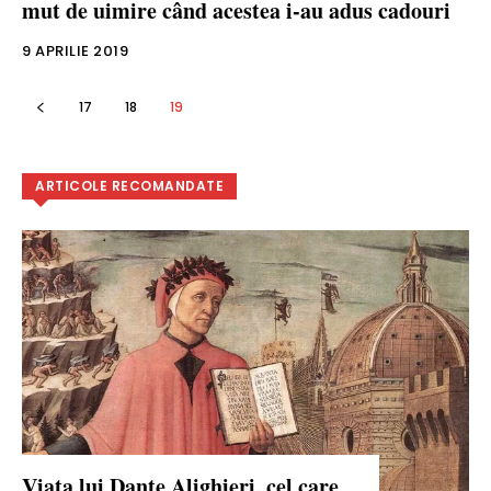
mut de uimire când acestea i-au adus cadouri
9 APRILIE 2019
17
18
19
ARTICOLE RECOMANDATE
Viața lui Dante Alighieri, cel care