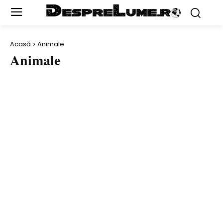
Acasă
Animale
Animale
ACTORI
AL DOILEA RĂZBOI MONDIAL
ARHEOLOGIE ŞI DESCOPERIRI
ARTĂ
ARTIŞTI
AUTO
BANI & AFACERI
BĂTĂLII
BIZAR