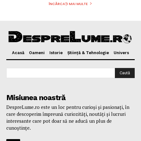
ÎNCĂRCAȚI MAI MULTE
Acasă
Oameni
Istorie
Ştiinţă & Tehnologie
Univers
Caută
Misiunea noastră
DespreLume.ro este un loc pentru curioşi şi pasionaţi, în
care descoperim împreună curiozităţi, noutăţi şi lucruri
interesante care pot doar să ne aducă un plus de
cunoştinţe.